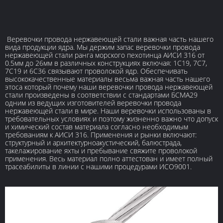
Веревочки провода нержавеющей стали важная часть нашего
вида продукции ядра. Мы держим запас веревочки провода
нержавеющей стали ранга морского пехотинца АИСИ 316 от
0.5мм до 26мм в различных конструкциях включая: 1С19, 7С7,
7С19 и 6С36 связывают проволокой ядр. Обеспечивать
высококачественные материалы весьма важная часть нашего
этоса который почему наши веревочки провода нержавеющей
стали произведены в соответствии с стандартами БСМА29
одним из ведущих изготовителей веревочки провода
нержавеющей стали в мире. Наши веревочки использованы в
требовательных условиях и поэтому жизненно важно что допуск
и химический состав материала согласно необходимым
требованиям к АИСИ 316. Применения и рынки включают:
структурный и архитектурноакустический, балюстрада,
такелажирование яхты и пребывание свяжите проволокой
применения. Весь материал полно аттестован и имеет полный
трасеабилиты в линии с нашими процедурами ИСО9001.