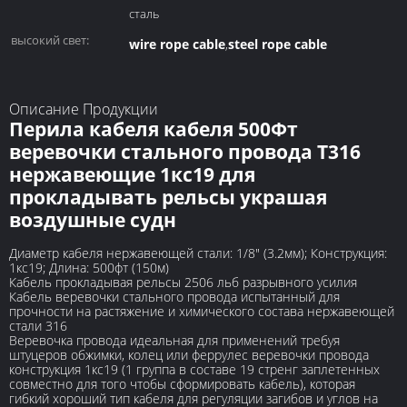
сталь
высокий свет:
wire rope cable
steel rope cable
,
Описание Продукции
Перила кабеля кабеля 500Фт
веревочки стального провода Т316
нержавеющие 1кс19 для
прокладывать рельсы украшая
воздушные судн
Диаметр кабеля нержавеющей стали: 1/8" (3.2мм); Конструкция:
1кс19; Длина: 500фт (150м)
Кабель прокладывая рельсы 2506 льб разрывного усилия
Кабель веревочки стального провода испытанный для
прочности на растяжение и химического состава нержавеющей
стали 316
Веревочка провода идеальная для применений требуя
штуцеров обжимки, колец или феррулес веревочки провода
конструкция 1кс19 (1 группа в составе 19 стренг заплетенных
совместно для того чтобы сформировать кабель), которая
гибкий хороший тип кабеля для регуляции загибов и углов на