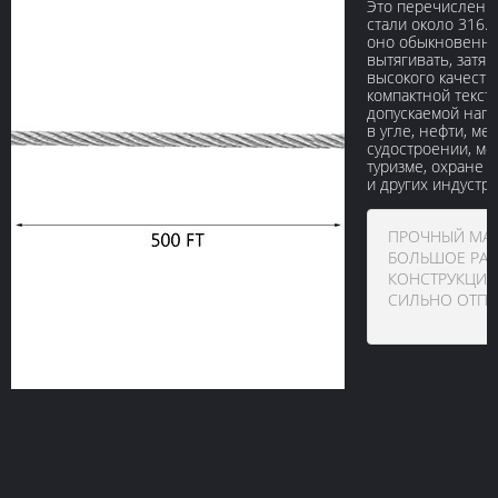
Это перечислени
стали около 316.
оно обыкновенно
вытягивать, затяг
высокого качества
компактной текс
допускаемой нагр
в угле, нефти, м
судостроении, мос
туризме, охране 
и других индустри
ПРОЧНЫЙ МАТ
БОЛЬШОЕ РАЗ
КОНСТРУКЦИЯ 
СИЛЬНО ОТПО