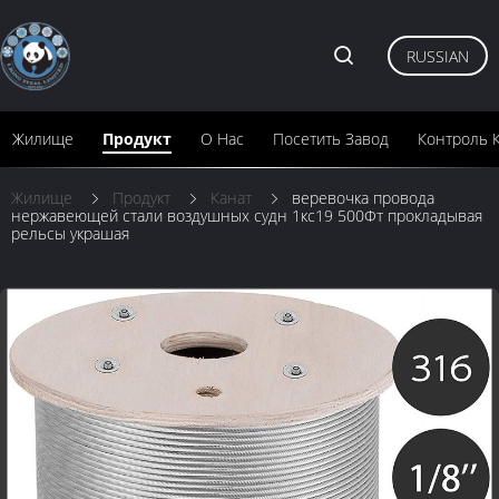
RUSSIAN
Жилище
Продукт
О Нас
Посетить Завод
Контроль 
Жилище
Продукт
Канат
веревочка провода
нержавеющей стали воздушных судн 1кс19 500Фт прокладывая
рельсы украшая