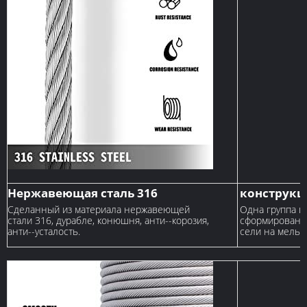
Нержавеющая сталь 316
конструкц
Сделанный из материала нержавеющей
Одна группа в
стали 316, дурабле, конюшня, анти--корозия,
сформированны
анти--усталость.
сели на мель я