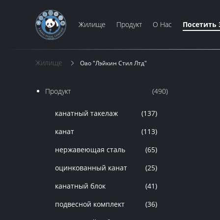
Жилище
Продукт
О Нас
Посетить 
Жилище
Оао "лэйкин Стил Лтд"
Продукт
(490)
канатный такелаж
(137)
канат
(113)
нержавеющая сталь
(65)
оцинкованный канат
(25)
канатный блок
(41)
подвесной комплект
(36)