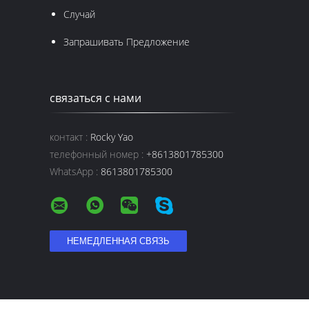
Случай
Запрашивать Предложение
связаться с нами
контакт :
Rocky Yao
телефонный номер :
+8613801785300
WhatsApp :
8613801785300