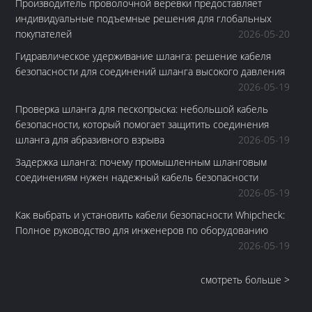
Производитель проволочной веревки предоставляет
добыче.краны и различные инженерные машины, порты и
индивидуальные подъемные решения для глобальных
металлургия, мосты и здания, морское строительство и
покупателей
2026-05-20
судостроение.Кроме того, сталь из стен может быть
приспособлена к требованиям заказчика высококачественные
Гидравлическое удерживание шланга: решение кабеля
стальные изделия, арматура для стальных канатов, канатные
безопасности для соединений шланга высокого давления
принадлежности. Компания "лэйкин стил лтд" имеет
2026-05-19
специализированную производственную и техническую
Проверка шланга для пескопрыска: небольшой кабель
службу.Все сотрудники стремятся "качество - на первом месте,
безопасности, который помогает защитить соединения
клиент - на первом месте", не пропуская никаких деталей, не
шланга для абразивного взрыва
2026-05-19
упуская из виду ни одного изъяна.мы приложим усилия для того,
чтобы обеспечить всем клиентам высококачественные изделия из
Задержка шланга: почему промышленным шланговым
каната и профессиональных услуг для клиентов.
соединениям нужен надежный кабель безопасности
2026-05-19
Как выбрать и установить кабели безопасности Whipcheck:
Полное руководство для инженеров по оборудованию
2026-05-19
смотреть больше >