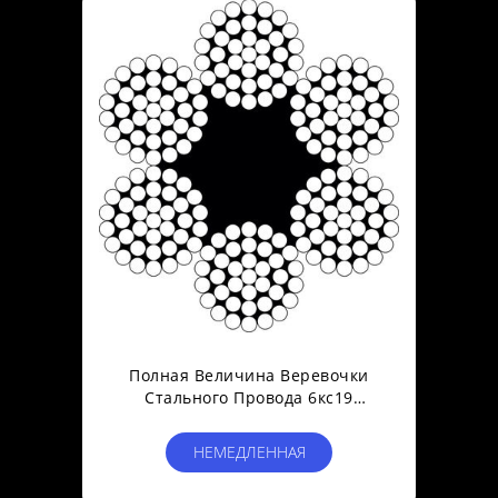
Полная Величина Веревочки
Стального Провода 6кс19
Электрической Лебедки ФК
Гальванизировала/
НЕМЕДЛЕННАЯ
УнГальванизед
СВЯЗЬ