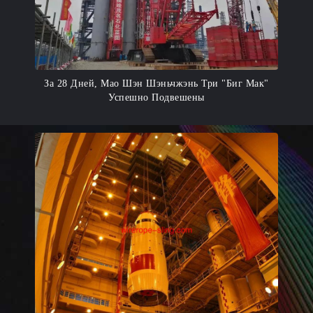
За 28 Дней, Мао Шэн Шэньчжэнь Три "Биг Мак"
Успешно Подвешены