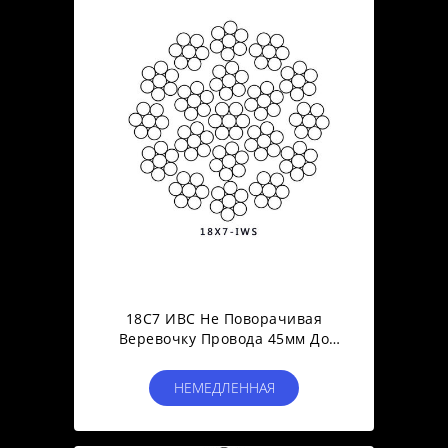
18С7 ИВС Не Поворачивая
Веревочку Провода 45мм До
73мм Для Крана С
Поднимающейся Укосиной
НЕМЕДЛЕННАЯ
Поднимать И Заграждения
СВЯЗЬ