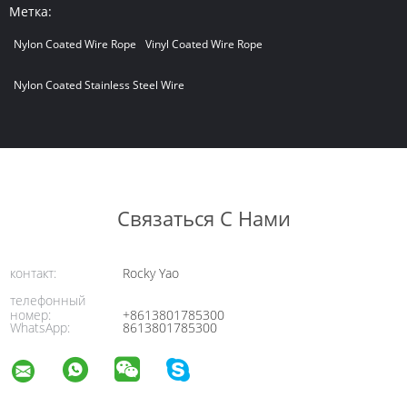
Метка:
Nylon Coated Wire Rope
Vinyl Coated Wire Rope
Nylon Coated Stainless Steel Wire
Связаться С Нами
контакт:
Rocky Yao
телефонный
номер:
+8613801785300
WhatsApp:
8613801785300