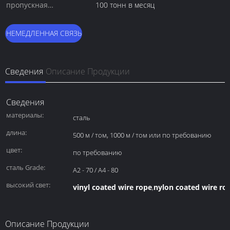
пропускная
100 тонн в месяц
способность:
НЕМЕДЛЕННАЯ СВЯЗЬ
Сведения
Описание Продукции
Сведения
материалы:
сталь
длина:
500 м / том, 1000 м / том или по требованию
цвет:
по требованию
сталь Grade:
A2 - 70 / A4 - 80
высокий свет:
vinyl coated wire rope
nylon coated wire ro
,
Описание Продукции