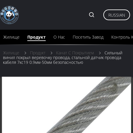
RUSSIAN
Жилище
Продукт
О Нас
Посетить Завод
Контроль 
Жилище
Продукт
Канат С Покрытием
Сильный
винил покрыл веревочку провода, стальной датчик провода
кабеля 7кс19 0.9мм-50мм безопасностью