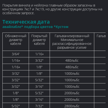
Покрытия винила и нейлона главным образом запасены в
конструкциях 7кс7 и 7кс19, но другие конструкции доступны на
особенном запросе.
Техническая дата
авайлабле* подбора цветов *Кустом
Обнаженный
Покрытый
Гальванизированный
Гальв
диаметр
диаметр
Минимальное
В
кабеля
кабеля
расклассифицированное
разрывное усилие
3/64'
1/16»
1/16»
3/32"
480льбс
1/16»
1/8"
480льбс
3/32'
1/8"
1000льбс
3/32"
5/32"
1000льбс
3/32"
3/16"
1000льбс
1/8"
5/32"
2000льбс
1/8"
3/16"
2000льбс
5/32"
7/32"
2800льбс