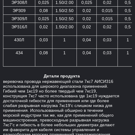
ЭР308Л
0,025
1.50/2.00
0,025
0,02
0,5
ЭР309
0,08
1.50/2.50
0,02
0,015
0,5
ЭР309Л
0,025
1.50/2.50
0,02
0,015
0,5
ЭР316Л
0,02
1.50/2.00
0,02
0,02
0,5
430Л
0,03
1
0,04
0,03
1
434
0,08
1
0,04
0,03
1
Детали продукта
веревочка провода нержавеющей стали 7кс7 АИСИ316
использована для широкого диапазона применений.
Гибкий чем 1кс19 но более твердый чем 7кс19,
конструкция 7кс7 часто использована где 1кс19 нуждается
достаточной гибкости для применения или где более
слабая разрывная нагрузка 7кс19'с слишком низка для
применения. Использованный обширно в течении
морской индустрии так же, как для применений общего
машиностроения, превосходные разрывная нагрузка
7кс7'с и гибкость в более небольших диаметрах делают
им фаворита для кабеля системы управления и
разнообразие морских применений такелажирования,