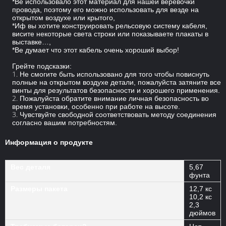
*Ве использовало этот материал для нашей веревочки
провода, поэтому его можно использовать для везде на
открытом воздухе или крытого,
*Иф вы хотите конструировать рельсовую систему кабеля,
висите некоторые света строки или показываете плакаты в
выставке…,
*Ве думает что этот кабель очень хороший выбор!
Грейте подсказки:
1.
Не смогите быть использовано для того чтобы повиснуть
полные на открытом воздухе детали, пожалуйста затяните все
винты для результатов безопасности и хорошего применения.
2.
Пожалуйста обратите внимание личная безопасность во
время установки, особенно при работе на высоте.
3.
Чувствуйте свободной соответствовать методу соединения
согласно вашим потребностям.
Информация о продукте
Вес деталя
5,67
фунта
Размеры пакета
12,7 кс
10,2 кс
2,3
дюймов