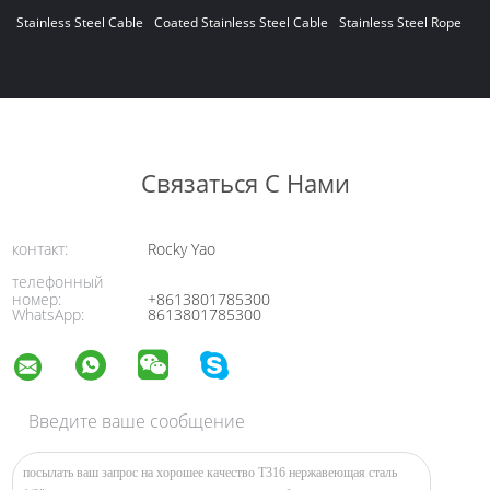
Stainless Steel Cable
Coated Stainless Steel Cable
Stainless Steel Rope
Связаться С Нами
контакт:
Rocky Yao
телефонный
номер:
+8613801785300
WhatsApp:
8613801785300
Введите ваше сообщение