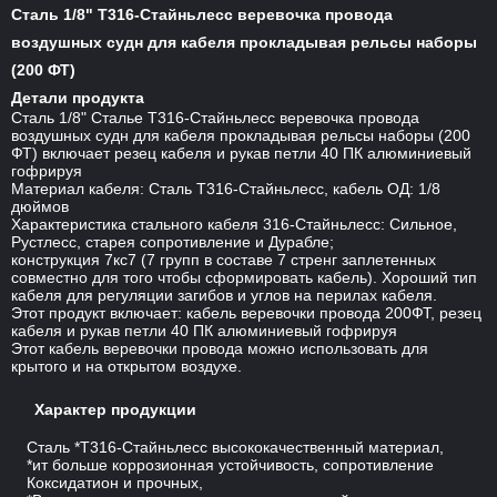
Сталь 1/8" Т316-Стайньлесс веревочка провода
воздушных судн для кабеля прокладывая рельсы наборы
(200 ФТ)
Детали продукта
Сталь 1/8" Сталье Т316-Стайньлесс веревочка провода
воздушных судн для кабеля прокладывая рельсы наборы (200
ФТ) включает резец кабеля и рукав петли 40 ПК алюминиевый
гофрируя
Материал кабеля: Сталь Т316-Стайньлесс, кабель ОД: 1/8
дюймов
Характеристика стального кабеля 316-Стайньлесс: Сильное,
Рустлесс, старея сопротивление и Дурабле;
конструкция 7кс7 (7 групп в составе 7 стренг заплетенных
совместно для того чтобы сформировать кабель). Хороший тип
кабеля для регуляции загибов и углов на перилах кабеля.
Этот продукт включает: кабель веревочки провода 200ФТ, резец
кабеля и рукав петли 40 ПК алюминиевый гофрируя
Этот кабель веревочки провода можно использовать для
крытого и на открытом воздухе.
Характер продукции
Сталь *Т316-Стайньлесс высококачественный материал,
*ит больше коррозионная устойчивость, сопротивление
Коксидатион и прочных,