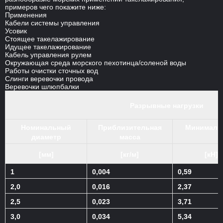
примеров чего покажите ниже:
Применения
Кабели системы управления
Усовик
Стоящее такелажирование
Идущее такелажирование
Кабель управления рулем
Окружающая среда морского пехотинца/соленой воды
Работы очистки сточных вод
Слинги веревочки провода
Веревочки шлюпбалки
Разрывные нагрузки
Номинальный
Приблизительная
Минимальн
диаметр
масса
[мм]
[кг/м]
[кН]
1
0,004
0,59
2,0
0,016
2,37
2,5
0,023
3,71
3,0
0,034
5,34