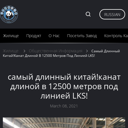
RUSSIAN
Жилище
Продукт
О Нас
Посетить Завод
Контроль Ка
Жилище
Общественная Информация
Самый Длинный
Китай!канат Длиной В 12500 Метров Под Линией LKS!
самый длинный китай!канат
длиной в 12500 метров под
линией LKS!
March 08, 2021