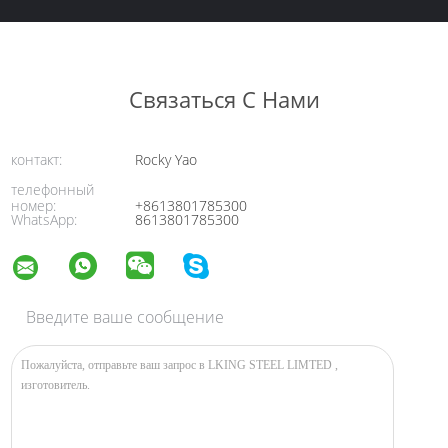
Связаться С Нами
контакт:
Rocky Yao
телефонный
номер:
+8613801785300
WhatsApp:
8613801785300
Введите ваше сообщение